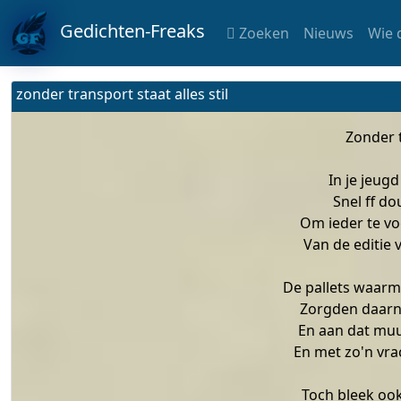
Gedichten-Freaks
Zoeken
Nieuws
Wie 
zonder transport staat alles stil
Zonder t
In je jeugd
Snel ff do
Om ieder te vo
Van de editie 
De pallets waarm
Zorgden daarna
En aan dat muu
En met zo'n vra
Toch bleek ook