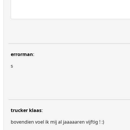
errorman
:
s
trucker klaas
:
bovendien voel ik mij al jaaaaaren vijftig ! :)