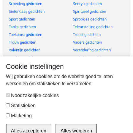
Scheiding gedichten
Senryu gedichten
Sinterklaas gedichten
Spiritueel gedichten
Sport gedichten
Sprookjes gedichten
Tanka gedichten
Teleurstelling gedichten
Toekomst gedichten
Troost gedichten
Trouw gedichten
Vaders gedichten
Valentijn gedichten
Verandering gedichten
Verdriet gedichten
Verhuizing gedichten
Cookie instellingen
Verhalen gedichten
Verjaardag gedichten
Verlangens gedichten
Verliefd gedichten
Wij gebruiken cookies om de website goed te laten
Verlies gedichten
Verslaving gedichten
werken en om statistieken te verzamelen.
Verwarring gedichten
Verwerking gedichten
Noodzakelijke cookies
Zelfmoord gedichten
Vriendschap gedichten
Vroeger/Herinneringen gedichten
Werk gedichten
Statistieken
Wij gedichten
Winter gedichten
Marketing
Alles accepteren
Alles weigeren