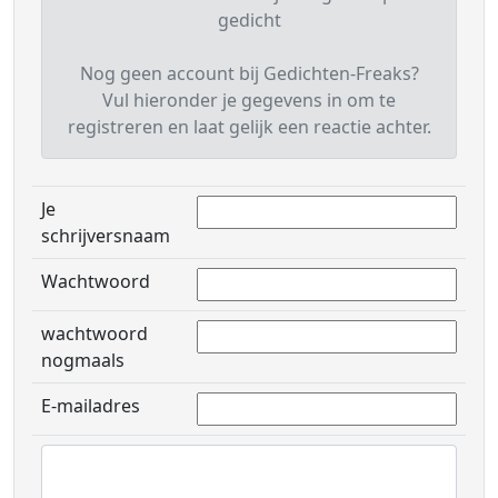
gedicht
Nog geen account bij Gedichten-Freaks?
Vul hieronder je gegevens in om te
registreren en laat gelijk een reactie achter.
Je
schrijversnaam
Wachtwoord
wachtwoord
nogmaals
E-mailadres