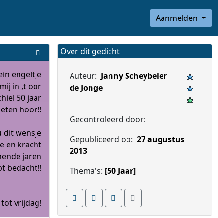
Aanmelden
Over dit gedicht
lein engeltje
Auteur:
Janny Scheybeler
mij in ,t oor
de Jonge
iel 50 jaar
geten hoor!!
Gecontroleerd door:
u dit wensje
Gepubliceerd op:
27 augustus
e en kracht
2013
ende jaren
bt bedacht!!
Thema's:
[50 Jaar]
tot vrijdag!