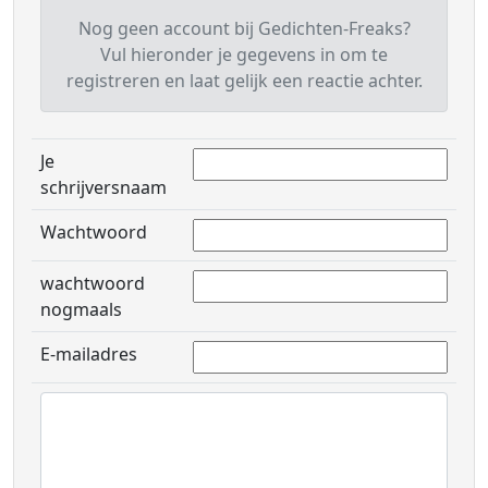
Nog geen account bij Gedichten-Freaks?
Vul hieronder je gegevens in om te
registreren en laat gelijk een reactie achter.
Je
schrijversnaam
Wachtwoord
wachtwoord
nogmaals
E-mailadres