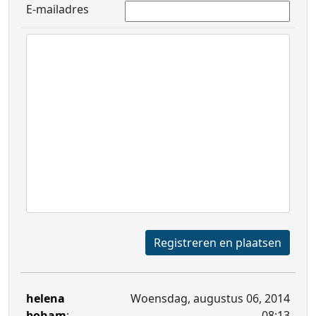
E-mailadres
Registreren en plaatsen
helena
Woensdag, augustus 06, 2014
boham
:
08:13