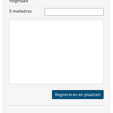
nogmaals
E-mailadres
Registreren en plaatsen