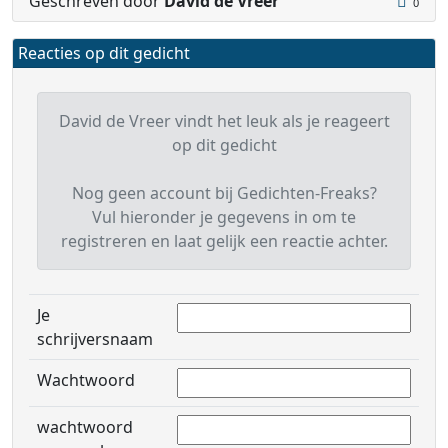
Geschreven door
David de Vreer
0
Reacties op dit gedicht
David de Vreer vindt het leuk als je reageert
op dit gedicht
Nog geen account bij Gedichten-Freaks?
Vul hieronder je gegevens in om te
registreren en laat gelijk een reactie achter.
Je
schrijversnaam
Wachtwoord
wachtwoord