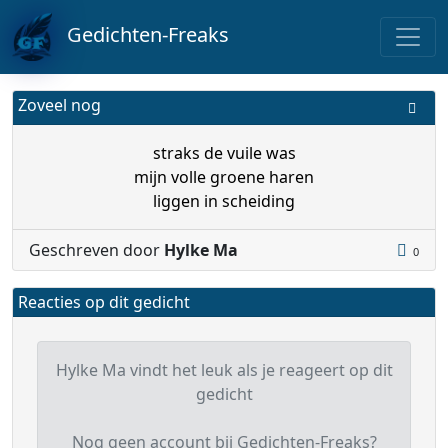
Gedichten-Freaks
Zoveel nog
straks de vuile was
mijn volle groene haren
liggen in scheiding
Geschreven door
Hylke Ma
0
Reacties op dit gedicht
Hylke Ma vindt het leuk als je reageert op dit
gedicht
Nog geen account bij Gedichten-Freaks?