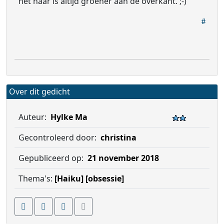
het haar is altijd groener aan de overkant. ;-)
Over dit gedicht
Auteur:
Hylke Ma
Gecontroleerd door:
christina
Gepubliceerd op:
21 november 2018
Thema's:
[Haiku]
[obsessie]