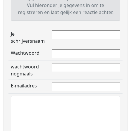
Vul hieronder je gegevens in om te
registreren en laat gelijk een reactie achter.
Je
schrijversnaam
Wachtwoord
wachtwoord
nogmaals
E-mailadres