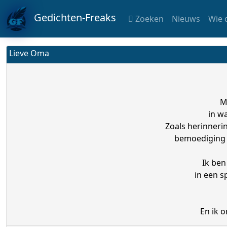
Gedichten-Freaks
Zoeken
Nieuws
Wie 
Lieve Oma
M
in w
Zoals herinneri
bemoediging 
Ik ben 
in een s
En ik 