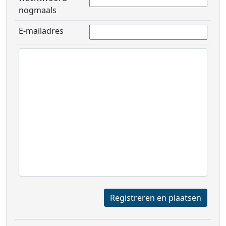
nogmaals
E-mailadres
Registreren en plaatsen