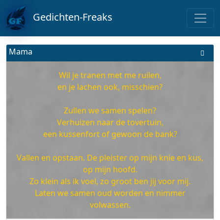
Gedichten-Freaks
Mama
Wil je tranen met me ruilen,
en je lachen ook, misschien?
Zullen we samen spelen?
Verhuizen naar de tovertuin,
een kussenfort of gewoon de bank?
Vallen en opstaan. De pleister op mijn knie en kus,
op mijn hoofd.
Zo klein als ik voel, zo groot ben jij voor mij.
Laten we samen oud worden en nimmer
volwassen.