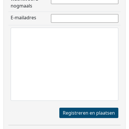
nogmaals
E-mailadres
Registreren en plaatsen