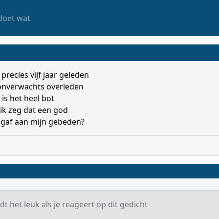
doet wat
precies vijf jaar geleden
 onverwachts overleden
is het heel bot
 ik zeg dat een god
gaf aan mijn gebeden?
t het leuk als je reageert op dit gedicht