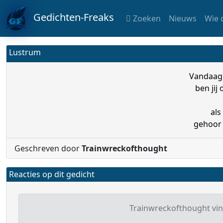
Gedichten-Freaks
Zoeken
Nieuws
Wie 
Lustrum
Vandaag 
ben jij
als
gehoor 
Geschreven door
Trainwreckofthought
Reacties op dit gedicht
Trainwreckofthought vind