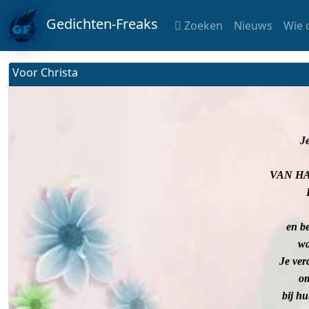
Gedichten-Freaks
Zoeken
Nieuws
Wie 
Voor Christa
Je
VAN H
en b
wa
Je ver
om
bij hu