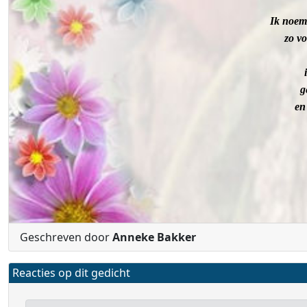
Ik noem 
zo vo
g
en
Geschreven door
Anneke Bakker
Reacties op dit gedicht