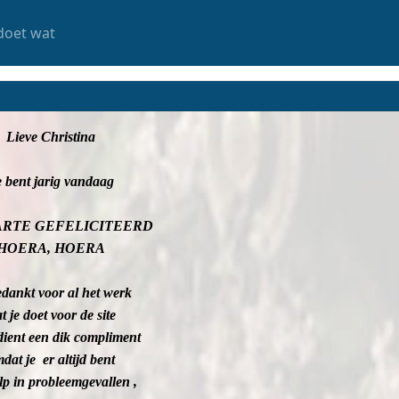
doet wat
Lieve Christina
 bent jarig vandaag
ARTE GEFELICITEERD
HOERA, HOERA
edankt voor al het werk
t je doet voor de site
dient een dik compliment
dat je er altijd bent
lp in probleemgevallen ,