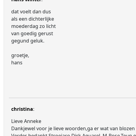
dat voelt dan dus
als een dichterlijke
moederdag zo licht
van goedig gerust
gegund geluk.
groetje,
hans
christina
:
Lieve Anneke
Dankjewel voor je lieve woorden,ga er wat van blozen
Verder bedankt Stroejaro,Dirk,Aquarel, M-Rose,Teun en 