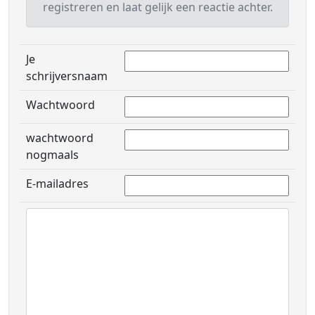
registreren en laat gelijk een reactie achter.
Je
schrijversnaam
Wachtwoord
wachtwoord
nogmaals
E-mailadres