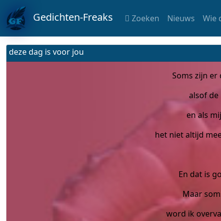
Gedichten-Freaks
Zoeken
Nieuws
Wie 
deze dag is voor jou
Soms zijn er 
alsof de 
en als mi
het niet altijd me
En dat is g
Maar soms
word ik overv