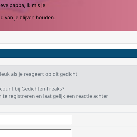
ieve pappa, ik mis je
ijd van je blijven houden.
leuk als je reageert op dit gedicht
count bij Gedichten-Freaks?
te registreren en laat gelijk een reactie achter.