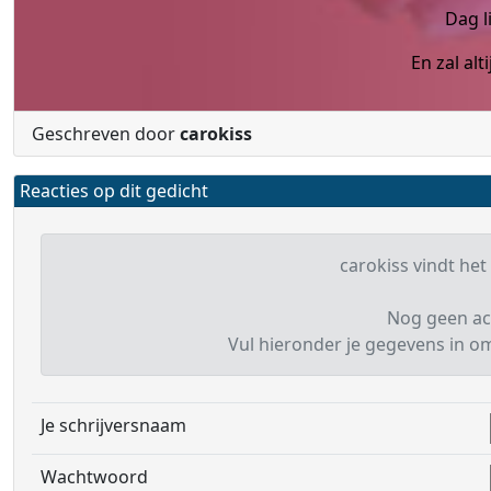
Dag l
En zal alt
Geschreven door
carokiss
Reacties op dit gedicht
carokiss vindt het 
Nog geen ac
Vul hieronder je gegevens in om 
Je schrijversnaam
Wachtwoord