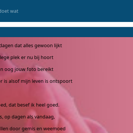
doet wat
dagen dat alles gewoon lijkt
lege plek er nu bij hoort
jn oog jouw foto bereikt
er is alsof mijn leven is ontspoort
oed, dat besef ik heel goed.
, op dagen als vandaag,
allen door gemis en weemoed