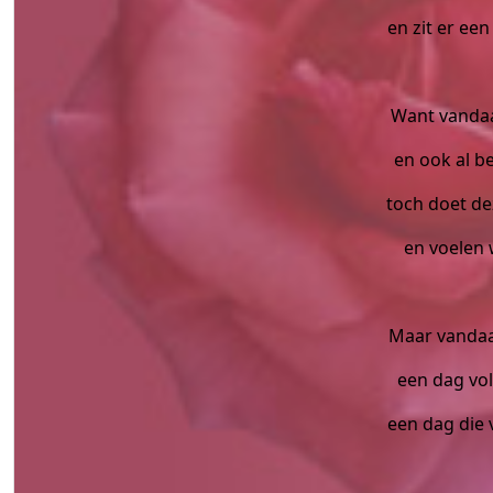
en zit er ee
Want vandaag
en ook al be
toch doet de
en voelen 
Maar vandaag
een dag vo
een dag die 