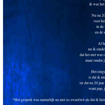
ik was het
Nu na 20 
voor he
in de
en de 
Al he
nu ik eind
dat het niet was 
maar omdat ji
Het enig
is dat ik n
en dat na 20 jaar
want pap, 
*Het gesprek was natuurlijk na niet zo zwart/wit als dat ik hie