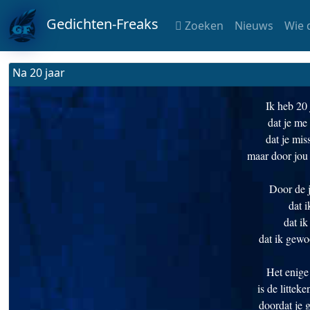
Gedichten-Freaks
Zoeken
Nieuws
Wie 
Na 20 jaar
Ik heb 20
dat je me
dat je mi
maar door jou 
Door de j
dat i
dat ik
dat ik gewo
Het enige
is de littek
doordat je 