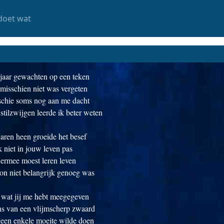
doet wat
 jaar gewachten op een teken
 misschien niet was vergeten
sschie soms nog aan me dacht
stilzwijgen leerde ik beter weten
aren heen groeide het besef
k niet in jouw leven pas
 ermee moest leren leven
on niet belangrijk genoeg was
 wat jij me hebt meegegeven
ens van een vlijmscherp zwaard
geen enkele moeite wilde doen