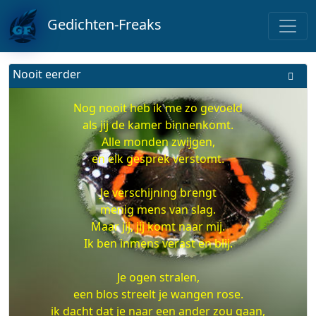
Gedichten-Freaks
Nooit eerder
Nog nooit heb ik me zo gevoeld
als jij de kamer binnenkomt.
Alle monden zwijgen,
en elk gesprek verstomt.
Je verschijning brengt
menig mens van slag.
Maar jij, jij komt naar mij.
Ik ben inmens verast en blij.
Je ogen stralen,
een blos streelt je wangen rose.
ik dacht dat je naar een ander zou gaan,