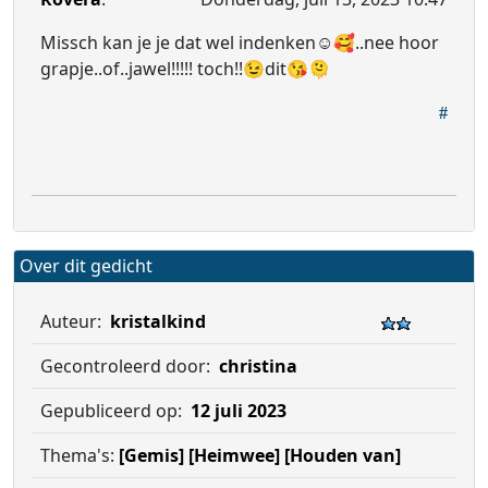
Missch kan je je dat wel indenken☺️🥰..nee hoor
grapje..of..jawel!!!!! toch!!😉dit😘🫠
Over dit gedicht
Auteur:
kristalkind
Gecontroleerd door:
christina
Gepubliceerd op:
12 juli 2023
Thema's:
[Gemis]
[Heimwee]
[Houden van]