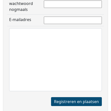
wachtwoord
nogmaals
E-mailadres
Registreren en plaatsen