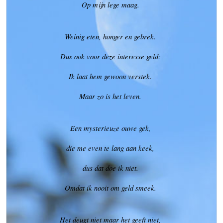
Op mijn lege maag.
Weinig eten, honger en gebrek.
Dus ook voor deze interesse geld:
Ik laat hem gewoon verstek.
Maar zo is het leven.
Een mysterieuze ouwe gek,
die me even te lang aan keek,
dus dat doe ik niet.
Omdat ik nooit om geld smeek.
Het deugt niet maar het geeft niet,