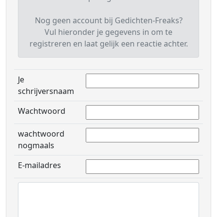
Nog geen account bij Gedichten-Freaks?
Vul hieronder je gegevens in om te
registreren en laat gelijk een reactie achter.
Je
schrijversnaam
Wachtwoord
wachtwoord
nogmaals
E-mailadres