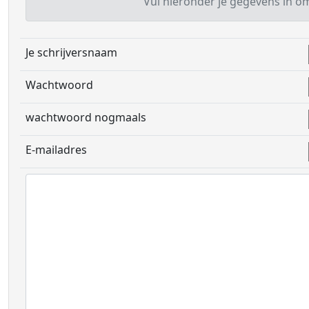
Vul hieronder je gegevens in om 
Je schrijversnaam
Wachtwoord
wachtwoord nogmaals
E-mailadres