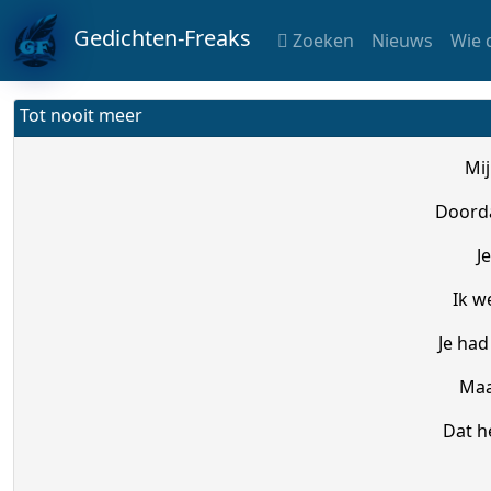
Gedichten-Freaks
Zoeken
Nieuws
Wie 
Tot nooit meer
Mij
Doorda
J
Ik w
Je ha
Maa
Dat h