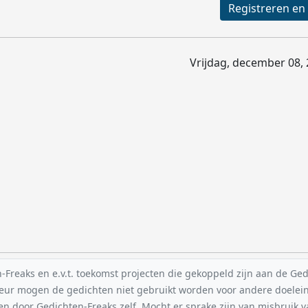
Vrijdag, december 08, 
reaks en e.v.t. toekomst projecten die gekoppeld zijn aan de Gedic
uteur mogen de gedichten niet gebruikt worden voor andere doelei
en door Gedichten-Freaks zelf. Mocht er sprake zijn van misbruik 