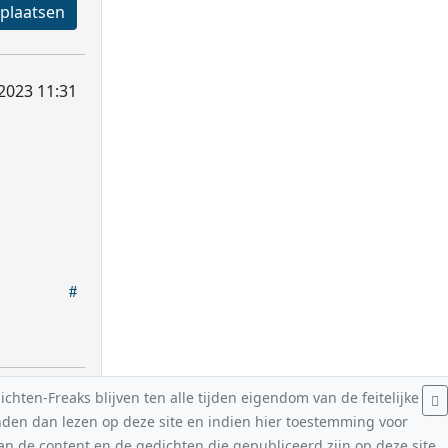
Registreren en plaatsen
2023 11:31
hten-Freaks blijven ten alle tijden eigendom van de feitelijke
nden dan lezen op deze site en indien hier toestemming voor
van de content en de gedichten die gepubliceerd zijn op deze site