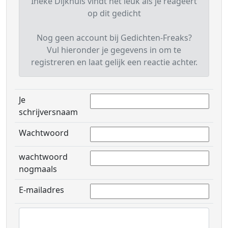
Ineke Dijkhuis vindt het leuk als je reageert
op dit gedicht
Nog geen account bij Gedichten-Freaks?
Vul hieronder je gegevens in om te
registreren en laat gelijk een reactie achter.
Je
schrijversnaam
Wachtwoord
wachtwoord
nogmaals
E-mailadres