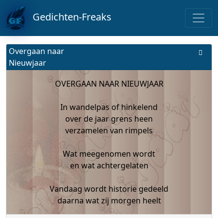
Gedichten-Freaks
Overgaan naar
Nieuwjaar
OVERGAAN NAAR NIEUWJAAR
In wandelpas of hinkelend
over de jaar grens heen
verzamelen van rimpels
Wat meegenomen wordt
en wat achtergelaten
Vandaag wordt historie gedeeld
daarna wat zij morgen heelt