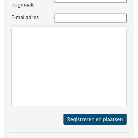
nogmaals
E-mailadres
Registreren en plaatsen