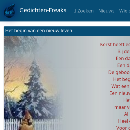
Gedichten-Freaks
Zoeken
Nieuws
Wie 
Het begin van een nieuw leven
Kerst heeft ee
Bij de
Een da
Een d
De geboor
Het beg
Wat een
Een nieu
He
maar v
Al
Heel 
Voor 