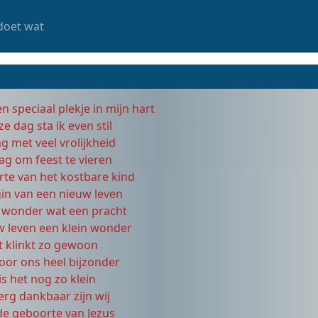
doet wat
n speciaal plekje in mijn hart
ze dag sta ik even stil
g met veel vrolijkheid
ag om feest te vieren
te van het kostbare kind
in van een nieuw leven
 wonder wat een pracht
w leven een klein wonder
t klinkt zo gewoon
oor ons heel bijzonder
 is het nog zo klein
erg dankbaar zijn wij
de geboorte van Jezus