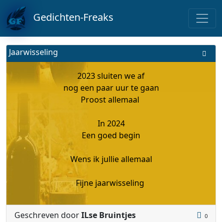
Gedichten-Freaks
Jaarwisseling
2023 sluiten we af
nog een paar uur te gaan
Proost allemaal
In 2024
Een goed begin
Wens ik jullie allemaal
Fijne jaarwisseling
Geschreven door
ILse Bruintjes
0