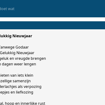
doet wat
lukkig Nieuwjaar
Vanwege Godaar
Gelukkig Nieuwjaar
geluk en vreugde brengen
e dagen weer lengen
ieten van iets klein
zellige samenzijn
erlachjes als verpozing
epjes en liefkozing
l, hoop en innerlijke rust