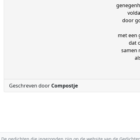
genegenhe
volda
door g
met een 
dat 
samen 
al
Geschreven door
Compostje
De gedichten die ingezonden zijn op de website van de Gedichten-F