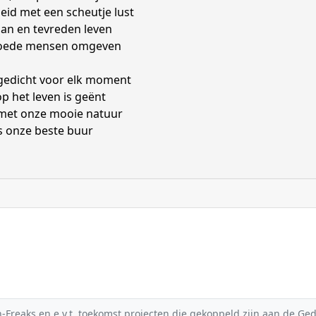
id met een scheutje lust
an en tevreden leven
oede mensen omgeven
gedicht voor elk moment
op het leven is geënt
met onze mooie natuur
s onze beste buur
reaks en e.v.t. toekomst projecten die gekoppeld zijn aan de Gedic