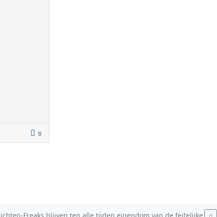
0
hten-Freaks blijven ten alle tijden eigendom van de feitelijke