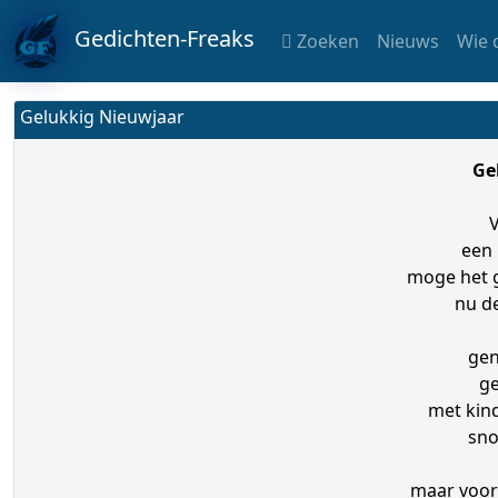
Gedichten-Freaks
Zoeken
Nieuws
Wie 
Gelukkig Nieuwjaar
Ge
een 
moge het 
nu d
gen
ge
met kind
sno
maar voora