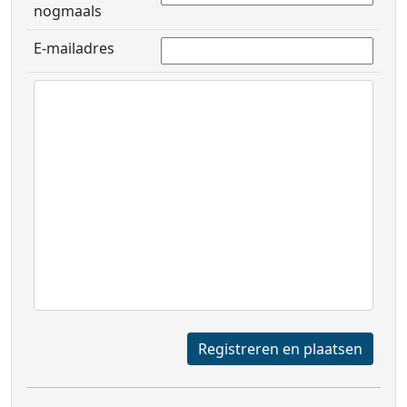
nogmaals
E-mailadres
Registreren en plaatsen