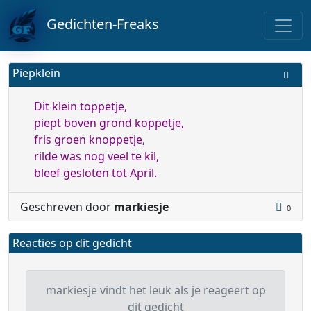
Gedichten-Freaks
Piepklein
Dit klein toppetje,
piept boven grond koppetje,
fris groen knoppetje,
rilde was nog veel te kil,
bleef gesloten tot April.
Geschreven door
markiesje
0
Reacties op dit gedicht
markiesje vindt het leuk als je reageert op
dit gedicht