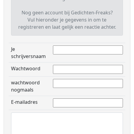
Nog geen account bij Gedichten-Freaks?
Vul hieronder je gegevens in om te
registreren en laat gelijk een reactie achter.
Je
schrijversnaam
Wachtwoord
wachtwoord
nogmaals
E-mailadres