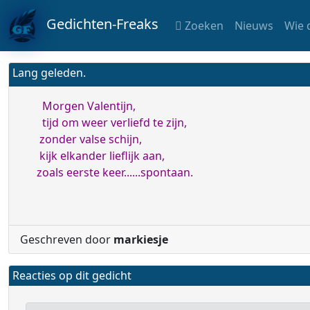
Gedichten-Freaks
Zoeken
Nieuws
Wie 
Lang geleden.
Morgen Valentijn,
tijd om weer verliefd te zijn,
zonder valse schijn,
kijk elkander lieflijk aan,
zoals eerste keer......spontaan.
Geschreven door
markiesje
Reacties op dit gedicht