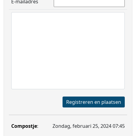
E-mailadres
Registreren en plaatsen
Compostje
:
Zondag, februari 25, 2024 07:45