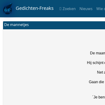
Gedichten-Freaks
Zoeken
Nieuws
Wie 
De mannetjes
De maan 
Hij schijn
Net 
Gaan die
´Je ben