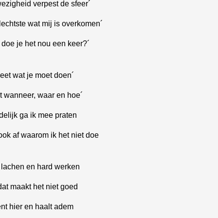
ezigheid verpest de sfeer´
slechtste wat mij is overkomen´
doe je het nou een keer?´
eet wat je moet doen´
t wanneer, waar en hoe´
delijk ga ik mee praten
 ook af waarom ik het niet doe
 lachen en hard werken
at maakt het niet goed
nt hier en haalt adem