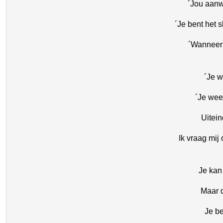
´Jou aanw
´Je bent het 
´Wanneer 
´Je w
´Je wee
Uitein
Ik vraag mij
Je kan
Maar d
Je be