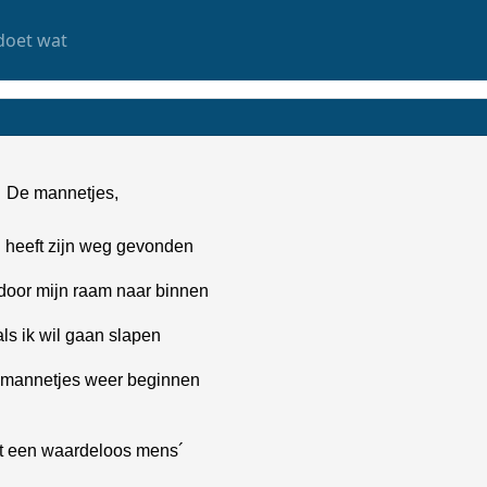
doet wat
De mannetjes,
heeft zijn weg gevonden
t door mijn raam naar binnen
als ik wil gaan slapen
 mannetjes weer beginnen
t een waardeloos mens´