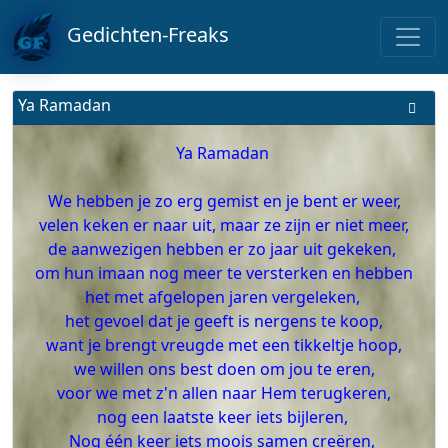
Gedichten-Freaks
Ya Ramadan
Ya Ramadan
We hebben je zo erg gemist en je bent er weer,
velen keken er naar uit, maar ze zijn er niet meer,
de aanwezigen hebben er zo jaar uit gekeken,
om hun imaan nog meer te versterken en hebben
het met afgelopen jaren vergeleken,
het gevoel dat je geeft is nergens te koop,
want je brengt vreugde met een tikkeltje hoop,
we willen ons best doen om jou te eren,
voor we met z'n allen naar Hem terugkeren,
nog een laatste keer iets bijleren,
Nog één keer iets moois samen creëren,