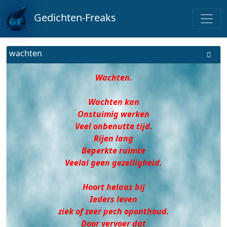
Gedichten-Freaks
wachten
Wachten.
Wachten kan
Onstuimig werken
Veel onbenutte tijd.
Rijen lang
Beperkte ruimte
Veelal geen gezelligheid.
Hoort helaas bij
Ieders leven
ziek of zeer pech oponthoud.
Door vervoer dat