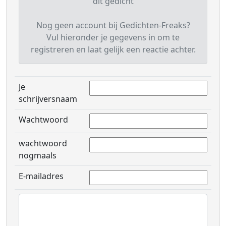
dit gedicht
Nog geen account bij Gedichten-Freaks?
Vul hieronder je gegevens in om te
registreren en laat gelijk een reactie achter.
Je
schrijversnaam
Wachtwoord
wachtwoord
nogmaals
E-mailadres