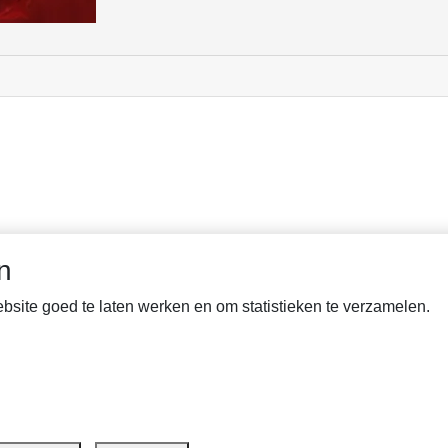
n
site goed te laten werken en om statistieken te verzamelen.
reaks en e.v.t. toekomst projecten die gekoppeld zijn aan de Gedic
uteur mogen de gedichten niet gebruikt worden voor andere doelei
en door Gedichten-Freaks zelf. Mocht er sprake zijn van misbruik 