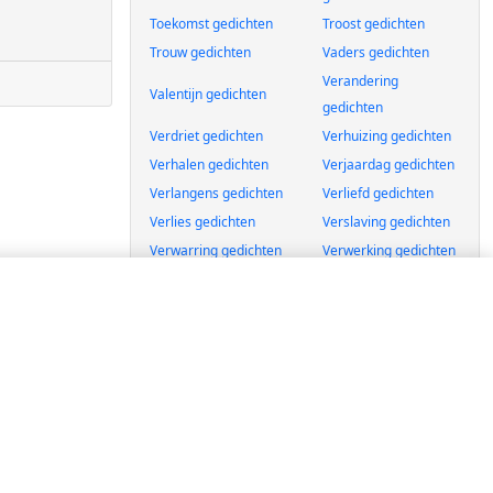
Toekomst gedichten
Troost gedichten
Trouw gedichten
Vaders gedichten
Verandering
Valentijn gedichten
gedichten
Verdriet gedichten
Verhuizing gedichten
Verhalen gedichten
Verjaardag gedichten
Verlangens gedichten
Verliefd gedichten
Verlies gedichten
Verslaving gedichten
Verwarring gedichten
Verwerking gedichten
Vriendschap
Zelfmoord gedichten
gedichten
Vroeger/Herinneringen
Werk gedichten
gedichten
Wij gedichten
Winter gedichten
hten-Freaks blijven ten alle tijden eigendom van de feitelijke
nden dan lezen op deze site en indien hier toestemming voor
van de content en de gedichten die gepubliceerd zijn op deze site