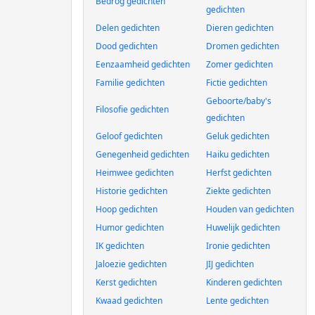
Bedrog gedichten
gedichten
Delen gedichten
Dieren gedichten
Dood gedichten
Dromen gedichten
Eenzaamheid gedichten
Zomer gedichten
Familie gedichten
Fictie gedichten
Geboorte/baby's
Filosofie gedichten
gedichten
Geloof gedichten
Geluk gedichten
Genegenheid gedichten
Haiku gedichten
Heimwee gedichten
Herfst gedichten
Historie gedichten
Ziekte gedichten
Hoop gedichten
Houden van gedichten
Humor gedichten
Huwelijk gedichten
IK gedichten
Ironie gedichten
Jaloezie gedichten
JIJ gedichten
Kerst gedichten
Kinderen gedichten
Kwaad gedichten
Lente gedichten