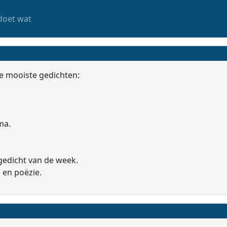
doet wat
e mooiste gedichten:
ma.
gedicht van de week.
 en poëzie.