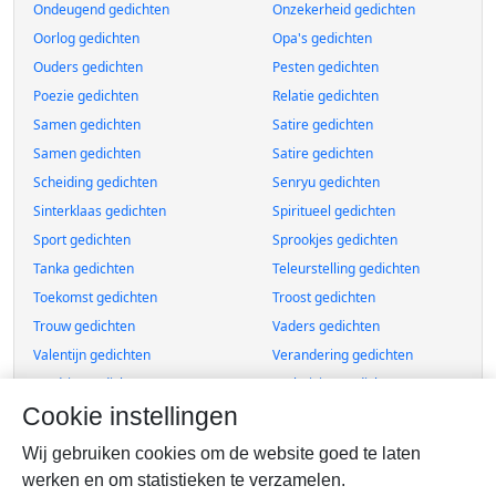
Ondeugend gedichten
Onzekerheid gedichten
Oorlog gedichten
Opa's gedichten
Ouders gedichten
Pesten gedichten
Poezie gedichten
Relatie gedichten
Samen gedichten
Satire gedichten
Samen gedichten
Satire gedichten
Scheiding gedichten
Senryu gedichten
Sinterklaas gedichten
Spiritueel gedichten
Sport gedichten
Sprookjes gedichten
Tanka gedichten
Teleurstelling gedichten
Toekomst gedichten
Troost gedichten
Trouw gedichten
Vaders gedichten
Valentijn gedichten
Verandering gedichten
Verdriet gedichten
Verhuizing gedichten
Cookie instellingen
Verhalen gedichten
Verjaardag gedichten
Verlangens gedichten
Verliefd gedichten
Wij gebruiken cookies om de website goed te laten
Verlies gedichten
Verslaving gedichten
werken en om statistieken te verzamelen.