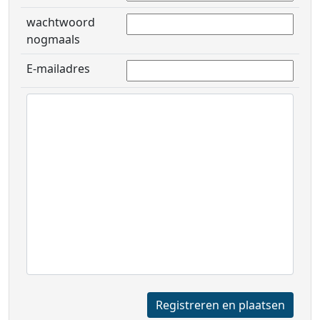
wachtwoord
nogmaals
E-mailadres
Registreren en plaatsen