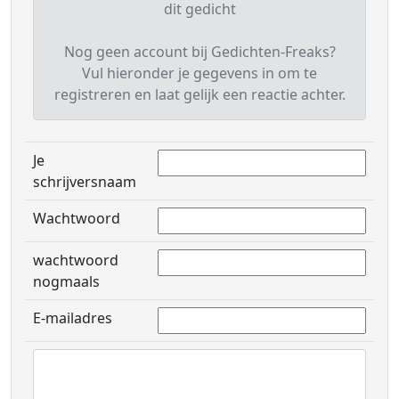
dit gedicht
Nog geen account bij Gedichten-Freaks?
Vul hieronder je gegevens in om te
registreren en laat gelijk een reactie achter.
Je
schrijversnaam
Wachtwoord
wachtwoord
nogmaals
E-mailadres