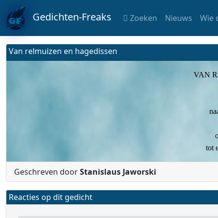
Gedichten-Freaks
Zoeken
Nieuws
Wie 
Van relmuizen en hagedissen
VAN R
na
o
tot
Geschreven door
Stanislaus Jaworski
Reacties op dit gedicht