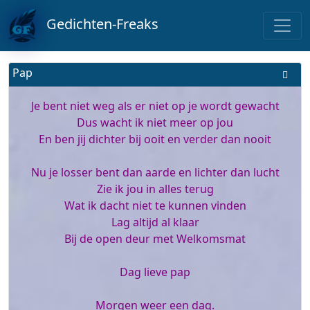
Gedichten-Freaks
Pap
Je bent niet weg als er niet op je wordt gewacht
Dus wacht ik niet meer op jou
En ben jij dichter bij ooit en verder dan nooit
Nu je losser bent dan aarde en lichter dan lucht
Zie ik jou in alles terug
Wat ik dacht niet te kunnen vinden
Lag altijd al klaar
Bij de open deur met Welkomsmat
Dag lieve pap
Morgen weer een dag.