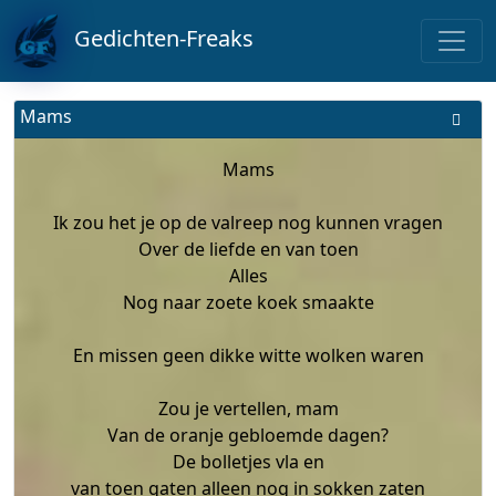
Gedichten-Freaks
Mams
Mams
Ik zou het je op de valreep nog kunnen vragen
Over de liefde en van toen
Alles
Nog naar zoete koek smaakte
En missen geen dikke witte wolken waren
Zou je vertellen, mam
Van de oranje gebloemde dagen?
De bolletjes vla en
van toen gaten alleen nog in sokken zaten