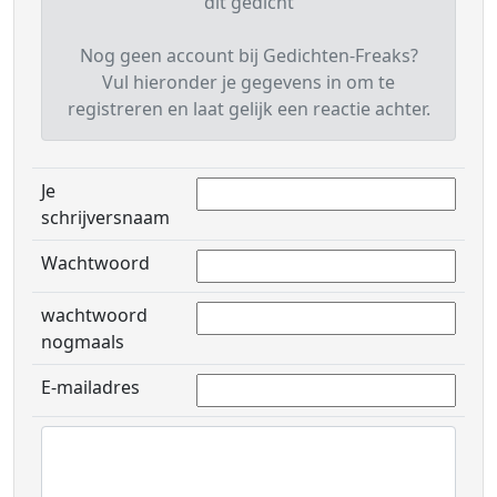
dit gedicht
Nog geen account bij Gedichten-Freaks?
Vul hieronder je gegevens in om te
registreren en laat gelijk een reactie achter.
Je
schrijversnaam
Wachtwoord
wachtwoord
nogmaals
E-mailadres