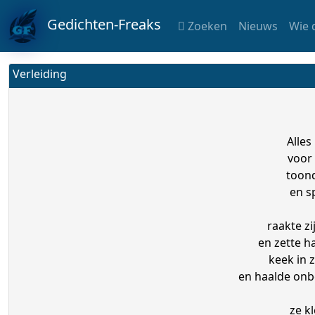
Gedichten-Freaks
Zoeken
Nieuws
Wie 
Verleiding
Alles
voor
toond
en s
raakte z
en zette h
keek in z
en haalde onbe
ze k