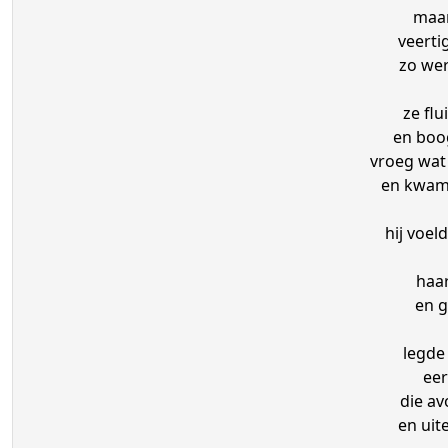
maar
veerti
zo wer
ze flu
en boo
vroeg wat
en kwam
hij voel
haar
en g
legde 
eer
die av
en uit