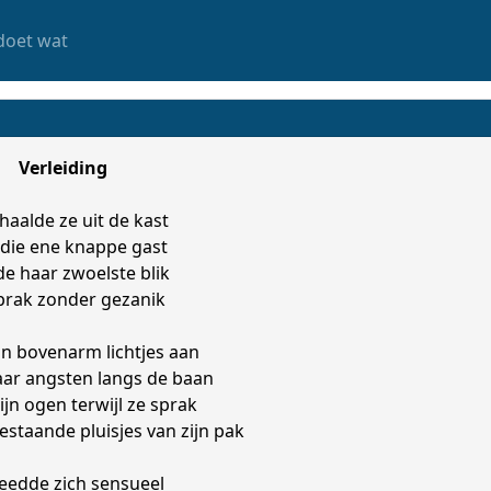
doet wat
Verleiding
 haalde ze uit de kast
 die ene knappe gast
e haar zwoelste blik
prak zonder gezanik
ijn bovenarm lichtjes aan
aar angsten langs de baan
ijn ogen terwijl ze sprak
staande pluisjes van zijn pak
leedde zich sensueel