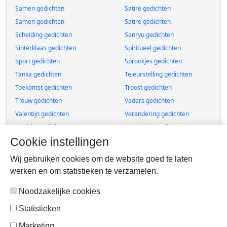
Samen gedichten
Satire gedichten
Samen gedichten
Satire gedichten
Scheiding gedichten
Senryu gedichten
Sinterklaas gedichten
Spiritueel gedichten
Sport gedichten
Sprookjes gedichten
Tanka gedichten
Teleurstelling gedichten
Toekomst gedichten
Troost gedichten
Trouw gedichten
Vaders gedichten
Valentijn gedichten
Verandering gedichten
Verdriet gedichten
Verhuizing gedichten
Cookie instellingen
Verhalen gedichten
Verjaardag gedichten
Verlangens gedichten
Verliefd gedichten
Wij gebruiken cookies om de website goed te laten
Verlies gedichten
Verslaving gedichten
werken en om statistieken te verzamelen.
Verwarring gedichten
Verwerking gedichten
Noodzakelijke cookies
Zelfmoord gedichten
Vriendschap gedichten
Vroeger/Herinneringen gedichten
Werk gedichten
Statistieken
Wij gedichten
Winter gedichten
Marketing