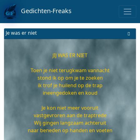
Gedichten-Freaks
Je was er niet
JIJ WAS ER NIET
Toen je niet terugkwam vannacht
stond ik op om je te zoeken
ik trof je huilend op de trap
ineengedoken en koud
Je kon niet meer vooruit
vastgevroren aan de traptrede
Wij gingen langzaam achteruit
naar beneden op handen en voeten