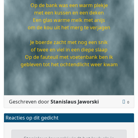
Op de bank was een warm plekje
met een kussen en een deken
Een glas warme melk met anijs
om de kou uit het merg te verjagen
Je boerde zacht met nog een snik
of twee en viel in een diepe slaap
Op de fauteuil met voetenbank ben ik
gebleven tot het ochtendlicht weer kwam
Geschreven door
Stanislaus Jaworski
0
Reacties op dit gedicht