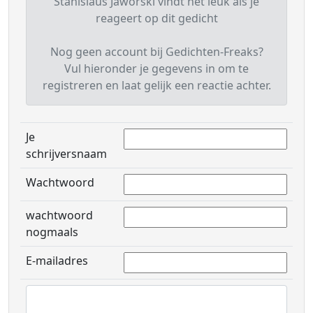
Stanislaus Jaworski vindt het leuk als je
reageert op dit gedicht
Nog geen account bij Gedichten-Freaks?
Vul hieronder je gegevens in om te
registreren en laat gelijk een reactie achter.
Je
schrijversnaam
Wachtwoord
wachtwoord
nogmaals
E-mailadres