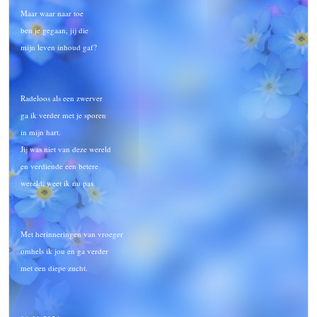
Maar waar naar toe
ben je gegaan, jij die
mijn leven inhoud gaf?
Radeloos als een zwerver
ga ik verder met je sporen
in mijn hart.
Jij was niet van deze wereld
en verdiende een betere
wereld, weet ik nu pas.
Met herinneringen van vroeger
omhels ik jou en ga verder
met een diepe zucht.