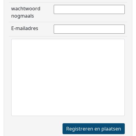
wachtwoord
nogmaals
E-mailadres
Registreren en plaatsen