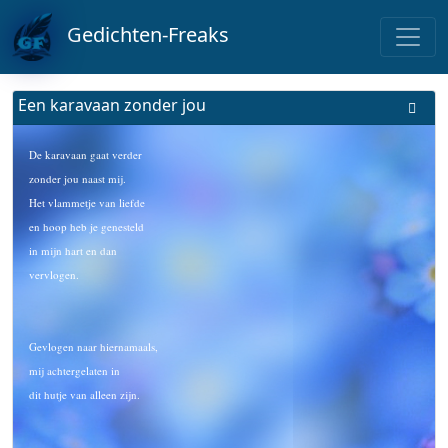
Gedichten-Freaks
Een karavaan zonder jou
De karavaan gaat verder
zonder jou naast mij.
Het vlammetje van liefde
en hoop heb je genesteld
in mijn hart en dan
vervlogen.
Gevlogen naar hiernamaals,
mij achtergelaten in
dit hutje van alleen zijn.