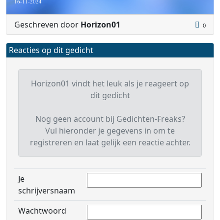
16-11-2024
Geschreven door
Horizon01
0
Reacties op dit gedicht
Horizon01 vindt het leuk als je reageert op
dit gedicht
Nog geen account bij Gedichten-Freaks?
Vul hieronder je gegevens in om te
registreren en laat gelijk een reactie achter.
Je
schrijversnaam
Wachtwoord