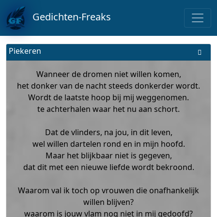
Gedichten-Freaks
Piekeren
Wanneer de dromen niet willen komen,
het donker van de nacht steeds donkerder wordt.
Wordt de laatste hoop bij mij weggenomen.
te achterhalen waar het nu aan schort.
Dat de vlinders, na jou, in dit leven,
wel willen dartelen rond en in mijn hoofd.
Maar het blijkbaar niet is gegeven,
dat dit met een nieuwe liefde wordt bekroond.
Waarom val ik toch op vrouwen die onafhankelijk
willen blijven?
waarom is jouw vlam nog niet in mij gedoofd?