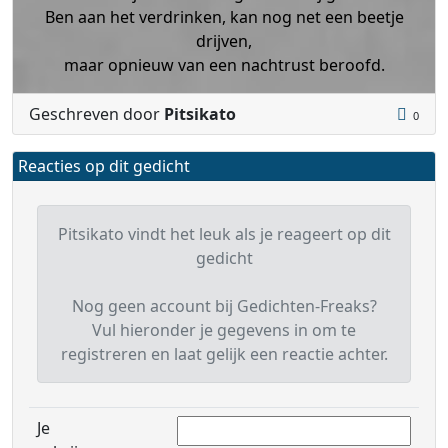
Ben aan het verdrinken, kan nog net een beetje
drijven,
maar opnieuw van een nachtrust beroofd.
Geschreven door
Pitsikato
0
Reacties op dit gedicht
Pitsikato vindt het leuk als je reageert op dit
gedicht
Nog geen account bij Gedichten-Freaks?
Vul hieronder je gegevens in om te
registreren en laat gelijk een reactie achter.
Je