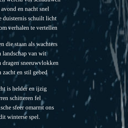
e avond en nacht snel
 duisternis schuilt licht
d om verhalen te vertellen
n die staan als wachters
n landschap van wit
n dragen sneeuwvlokken
n zacht en stil gebed
ht is helder en ijzig
rren schitteren fel
sche sfeer omarmt ons
dit winterse spel.