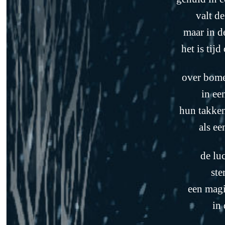
valt d
maar in de
het is tij
over bome
in ee
hun takke
als ee
de luc
ste
een magi
in 