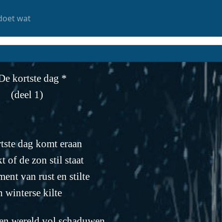
doet wat
De kortste dag *
(deel 1)
rtste dag komt eraan
kt of de zon stil staat
ent van rust en stilte
n winterse kilte
een wereld vol schaduwen