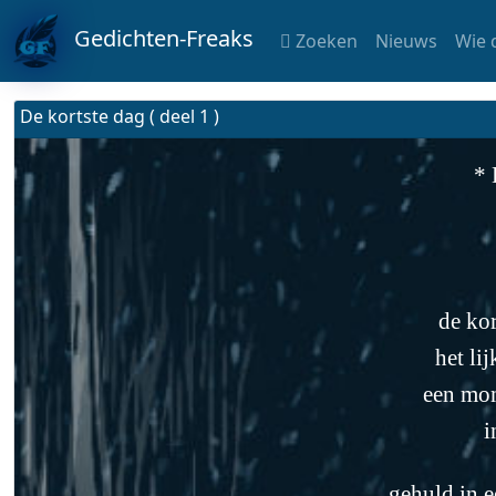
Gedichten-Freaks
Zoeken
Nieuws
Wie 
De kortste dag ( deel 1 )
* 
de ko
het lij
een mom
i
gehuld in 