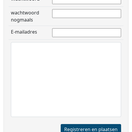
wachtwoord
nogmaals
E-mailadres
Registreren en plaatsen