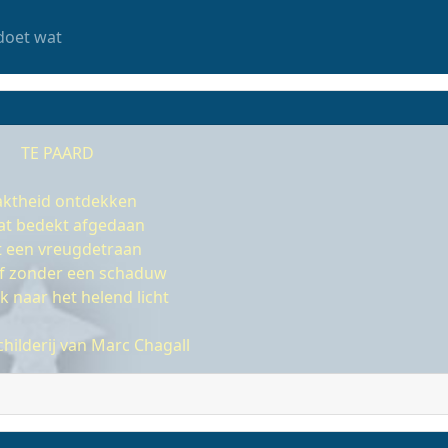
doet wat
TE PAARD
ktheid ontdekken
dat bedekt afgedaan
 een vreugdetraan
f zonder een schaduw
 naar het helend licht
schilderij van Marc Chagall