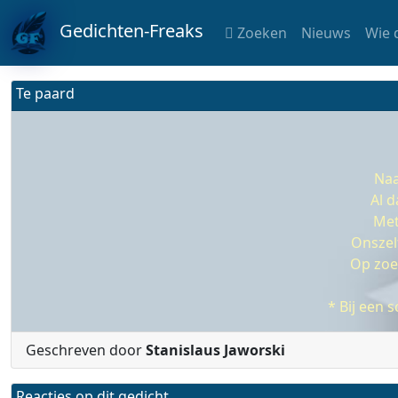
Gedichten-Freaks
Zoeken
Nieuws
Wie 
Te paard
Naa
Al 
Met
Onszel
Op zoek
* Bij een 
Geschreven door
Stanislaus Jaworski
Reacties op dit gedicht